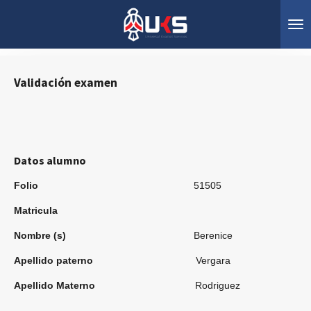
Ir
al
contenido
principal
Validación examen
Datos alumno
Folio
51505
Matricula
Nombre (s)
Berenice
Apellido paterno
Vergara
Apellido Materno
Rodriguez